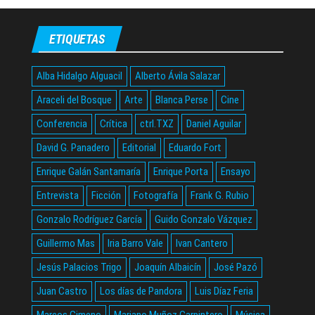
ETIQUETAS
Alba Hidalgo Alguacil
Alberto Ávila Salazar
Araceli del Bosque
Arte
Blanca Perse
Cine
Conferencia
Crítica
ctrl.TXZ
Daniel Aguilar
David G. Panadero
Editorial
Eduardo Fort
Enrique Galán Santamaría
Enrique Porta
Ensayo
Entrevista
Ficción
Fotografía
Frank G. Rubio
Gonzalo Rodríguez García
Guido Gonzalo Vázquez
Guillermo Mas
Iria Barro Vale
Ivan Cantero
Jesús Palacios Trigo
Joaquín Albaicín
José Pazó
Juan Castro
Los días de Pandora
Luis Díaz Feria
Marcos Gimeno
Mariano Muñoz Carpintero
Música